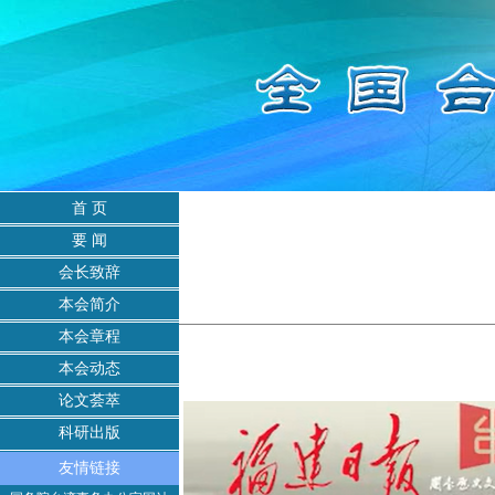
首 页
要 闻
会长致辞
本会简介
本会章程
本会动态
论文荟萃
科研出版
友情链接