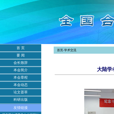
首 页
首页
-
学术交流
要 闻
会长致辞
大陆学
本会简介
本会章程
本会动态
论文荟萃
科研出版
友情链接