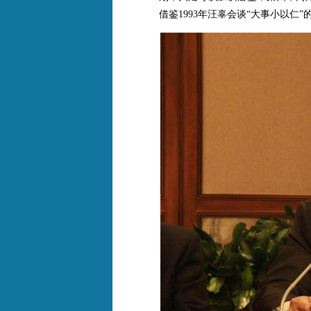
借鉴1993年汪辜会谈“大事小以仁”