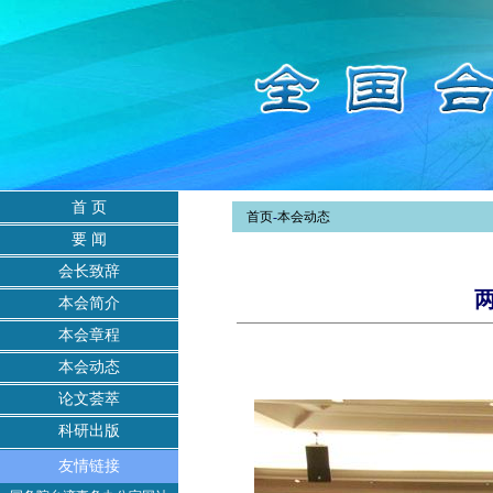
首 页
首页
-
本会动态
要 闻
会长致辞
本会简介
本会章程
本会动态
论文荟萃
科研出版
友情链接