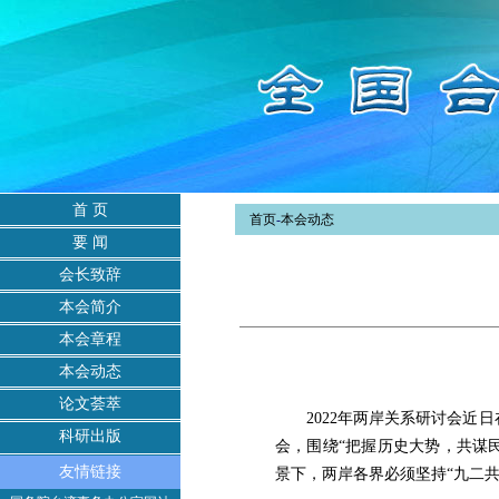
首 页
首页
-
本会动态
要 闻
会长致辞
本会简介
本会章程
本会动态
论文荟萃
2022年两岸关系研讨会近日
科研出版
会，围绕“把握历史大势，共谋
友情链接
景下，两岸各界必须坚持“九二共