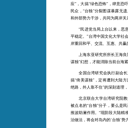
应”，大搞“绿色恐怖”，肆意恐
民众，“台独”分裂图谋暴露无
和外部势力干涉，共同为两岸关
“民进党当局上台以来，恶意抹
平稳定。”台湾中国文化大学社
岸重回和平、交流、互惠、共赢
上海东亚研究所所长王海良同样
谋独”幻想，才能消除当前台海
全国台湾研究会执行副会长王
搞“倚美谋独”，定将遭到大陆方
绝路，外人靠不住”的深刻道理
北京联合大学台湾研究院教授
被点名的“台独”分子，要么是
推波助澜作用。“现阶段大陆精
治做法，将会对岛内的‘台独’势